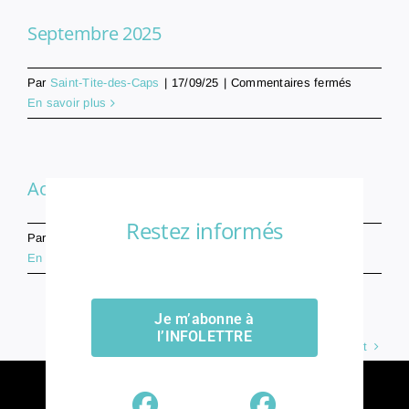
Septembre 2025
sur
Par
Saint-Tite-des-Caps
|
17/09/25
|
Commentaires fermés
Septembr
En savoir plus
2025
Août 2025
Restez informés
sur
Par
Saint-Tite-des-Caps
|
14/08/25
|
Commentaires fermés
Août
En savoir plus
2025
Je m’abonne à
l’INFOLETTRE
Suivant
1
2