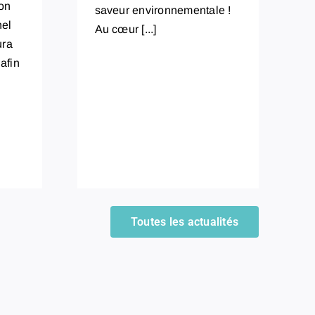
on
saveur environnementale !
nel
Au cœur [...]
ura
 afin
Toutes les actualités