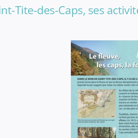
aint-Tite-des-Caps, ses activ
Je m’abonne à
l’INFOLETTRE
Ville de Saint-Tite-des-C