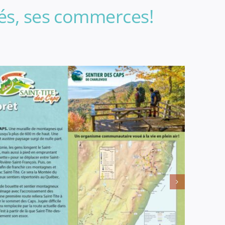
ités, ses commerces!
aps
Loisirs de Saint-Tite-des-Caps