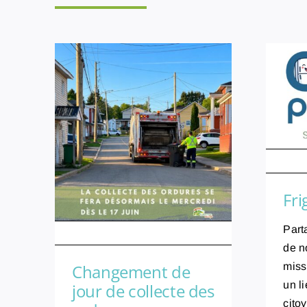
Publi
Fri
Part
Publié le : 13/07/26
de n
Changement de
missi
un l
jour de collecte des
cito