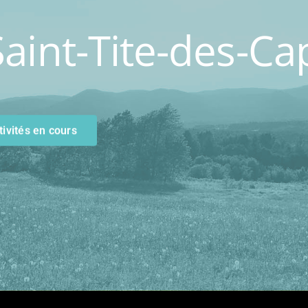
aint-Tite-des-Ca
tivités en cours