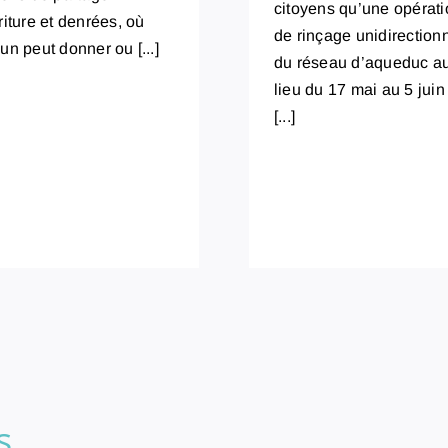
citoyens qu’une opérati
riture et denrées, où
de rinçage unidirection
un peut donner ou [...]
du réseau d’aqueduc a
lieu du 17 mai au 5 juin
[...]
s