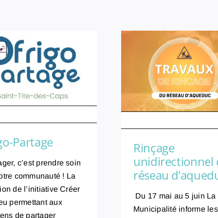
é le : 28/05/26
Publié le : 06/05/26
go-Partage
Rinçage
unidirectionnel
ager, c’est prendre soin
réseau d’aqued
otre communauté ! La
on de l’initiative Créer
Du 17 mai au 5 juin La
ieu permettant aux
Municipalité informe les
yens de partager