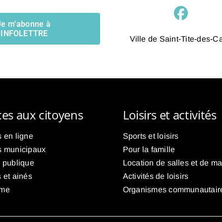
Je m’abonne à
l’INFOLETTRE
Ville de Saint-Tite-des-C
ces aux citoyens
Loisirs et activités
 en ligne
Sports et loisirs
s municipaux
Pour la famille
é publique
Location de salles et de ma
 et ainés
Activités de loisirs
sme
Organismes communautair