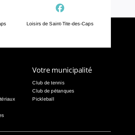
aps
Loisirs de Saint-Tite-des-Caps
Votre municipalité
Club de tennis
Club de pétanques
tériaux
Pickleball
es