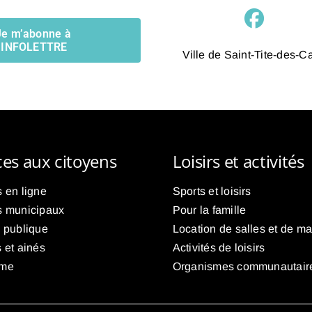
Je m’abonne à
l’INFOLETTRE
Ville de Saint-Tite-des-C
ces aux citoyens
Loisirs et activités
 en ligne
Sports et loisirs
s municipaux
Pour la famille
é publique
Location de salles et de ma
 et ainés
Activités de loisirs
sme
Organismes communautair