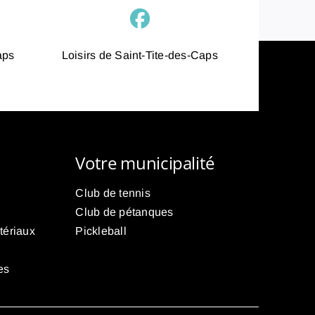
aps
Loisirs de Saint-Tite-des-Caps
Votre municipalité
Club de tennis
Club de pétanques
tériaux
Pickleball
es